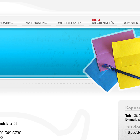
Kapcso
Tel:
+36 2
E-mail:
a
ulek u. 3.
.hu do
http://
20 549 5730
90