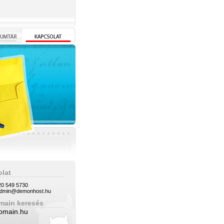
lat
0 549 5730
dmin@demonhost.hu
main keresés
domain.hu