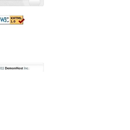
011
DemonHost
Inc.