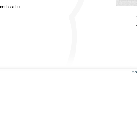
onhost.hu
©2